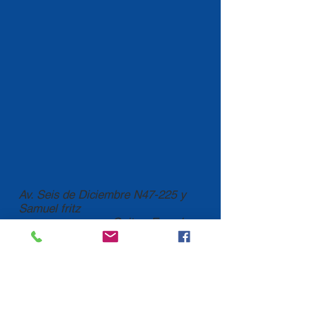
Av. Seis de Diciembre N47-225 y
Samuel fritz
Quito - Ecuador
Suscribirse a nuestra lista de
correos