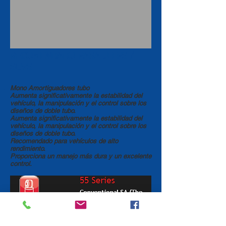
RECOMENDADO PARA JEEPS /
SUVS
Mono Amortiguadores tubo
Aumenta significativamente la estabilidad del
vehículo, la manipulación y el control sobre los
diseños de doble tubo.
Aumenta significativamente la estabilidad del
vehículo, la manipulación y el control sobre los
diseños de doble tubo.
Recomendado para vehículos de alto
rendimiento.
Proporciona un manejo más dura y un excelente
control.