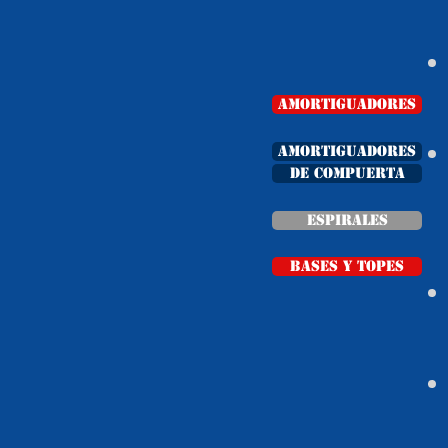
AMORTIGUADORES
AMORTIGUADORES
de compuerta
espirales
bases y topes