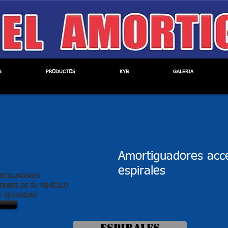
os de Venta Casa del
CDA EL AMORTI
S
PRODUCTOS
KYB
GALERIA
Amortiguadores acc
espirales
ORTIGUADORES
DORES DE SU VEHÍCULO
E SEGURIDAD